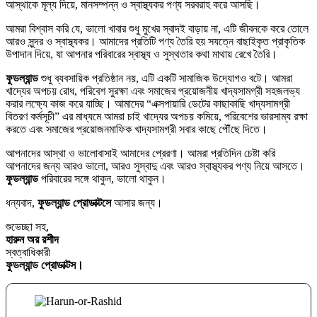
আস্থাকে মূল্য দিয়ে, মানসম্পন্ন ও স্বাস্থ্যকর পণ্য সরবরাহ করে আসছি।
আমরা বিশ্বাস করি যে, ভালো খাবার শুধু মুখের স্বাদই বাড়ায় না, এটি জীবনকে করে তোলে
আরও সুন্দর ও স্বাস্থ্যকর। আমাদের প্রতিটি পণ্য তৈরি হয় সযত্নে বাছাইকৃত প্রাকৃতিক
উপাদান দিয়ে, যা আপনার পরিবারের স্বাস্থ্য ও সুস্থতার কথা মাথায় রেখে তৈরি।
ফুডল্যান্ড
শুধু ব্যবসায়িক প্রতিষ্ঠান নয়, এটি একটি সামাজিক উদ্যোগও বটে। আমরা
খাদ্যের অপচয় রোধ, পরিবেশ সুরক্ষা এবং সমাজের প্রয়োজনীয় খাদ্যসামগ্রী সহজলভ্য
করার লক্ষ্যে কাজ করে যাচ্ছি। আমাদের “এক্সপায়ারি ডেটের কাছাকাছি খাদ্যসামগ্রী
বিতরণ কর্মসূচী” এর মাধ্যমে আমরা চাই খাদ্যের অপচয় কমিয়ে, পরিবেশের ভারসাম্য রক্ষা
করতে এবং সমাজের প্রয়োজনমাফিক খাদ্যসামগ্রী সবার কাছে পৌঁছে দিতে।
আপনাদের আস্থা ও ভালোবাসাই আমাদের প্রেরণা। আমরা প্রতিদিন চেষ্টা করি
আপনাদের জন্য আরও ভালো, আরও সুস্বাদু এবং আরও স্বাস্থ্যকর পণ্য নিয়ে আসতে।
ফুডল্যান্ড
পরিবারের সঙ্গে থাকুন, ভালো থাকুন।
ধন্যবাদ,
ফুডল্যান্ড প্রোডাক্টসে
আসার জন্য।
শুভেচ্ছা সহ,
হারুন অর রশীদ
স্বত্বাধিকারী
ফুডল্যান্ড প্রোডাক্টস।