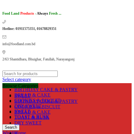
Food Land
Products
-
Always
Fresh ...
Hotline: 01911575351, 01678829351
info@foodland.com.bd
2/63 Shantidhara, Bhuighar, Fatullah, Narayangonj
Select category
Browse Categories
BIRTHDAY CAKE & PASTRY
BREAD & CAKE
SWEET
COOKIES & BISCUIT
BIRTHDAY CAKE & PASTRY
DRY SWEET
COOKIES & BISCUIT
SWEET
BREAD & CAKE
TOAST & RUSK
TOAST & RUSK
DRY SWEET
Search
Wishlist
Home