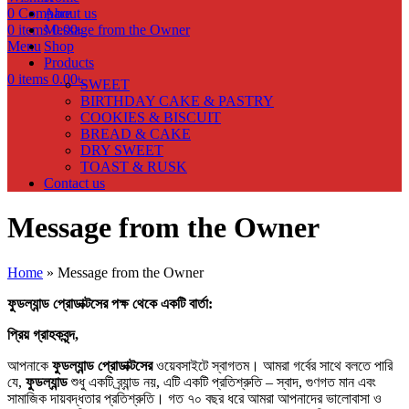
0
Compare
About us
0
items
Message from the Owner
0.00
৳
Menu
Shop
Products
0
items
0.00
৳
SWEET
BIRTHDAY CAKE & PASTRY
COOKIES & BISCUIT
BREAD & CAKE
DRY SWEET
TOAST & RUSK
Contact us
Message from the Owner
Home
»
Message from the Owner
ফুডল্যান্ড প্রোডাক্টসের পক্ষ থেকে একটি বার্তা:
প্রিয় গ্রাহকবৃন্দ,
আপনাকে
ফুডল্যান্ড প্রোডাক্টসের
ওয়েবসাইটে স্বাগতম। আমরা গর্বের সাথে বলতে পারি
যে,
ফুডল্যান্ড
শুধু একটি ব্র্যান্ড নয়, এটি একটি প্রতিশ্রুতি – স্বাদ, গুণগত মান এবং
সামাজিক দায়বদ্ধতার প্রতিশ্রুতি। গত ৭০ বছর ধরে আমরা আপনাদের ভালোবাসা ও